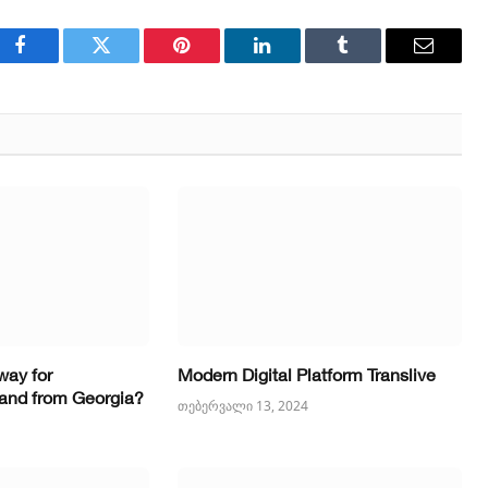
Facebook
Twitter
Pinterest
LinkedIn
Tumblr
Email
way for
Modern Digital Platform Translive
o and from Georgia?
თებერვალი 13, 2024