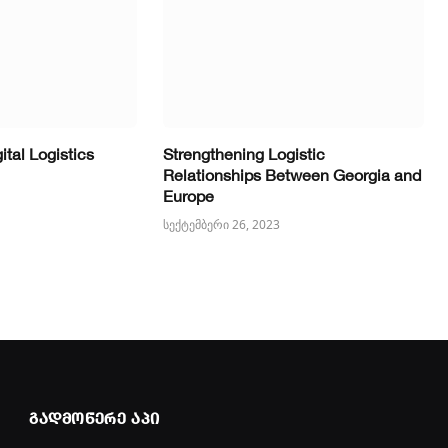
ital Logistics
Strengthening Logistic
Relationships Between Georgia and
Europe
სექტემბერი 26, 2023
ᲒᲐᲓᲛᲝᲬᲔᲠᲔ ᲐᲞᲘ