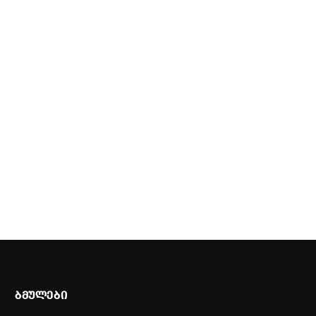
ᲑᲛᲣᲚᲔᲑᲘ