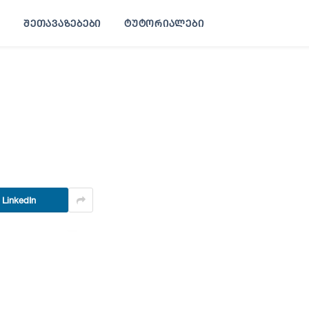
ᲨᲔᲗᲐᲕᲐᲖᲔᲑᲔᲑᲘ
ᲢᲣᲢᲝᲠᲘᲐᲚᲔᲑᲘ
LinkedIn