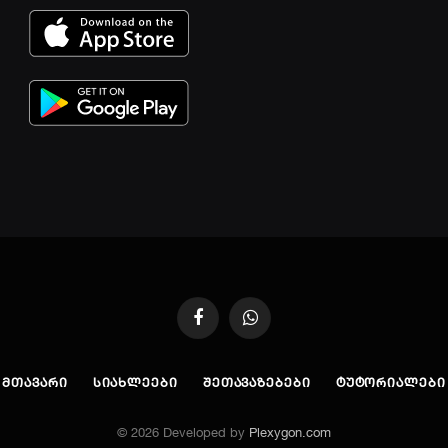
Facebook
WhatsApp
ᲛᲗᲐᲕᲐᲠᲘ
ᲡᲘᲐᲮᲚᲔᲔᲑᲘ
ᲨᲔᲗᲐᲕᲐᲖᲔᲑᲔᲑᲘ
ᲢᲣᲢᲝᲠᲘᲐᲚᲔᲑᲘ
© 2026 Developed by
Plexygon.com