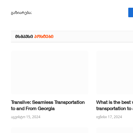
ᲒᲐᲖᲘᲐᲠᲔᲑᲐ:
ᲛᲡᲒᲐᲕᲡᲘ
ᲞᲝᲡᲢᲔᲑᲘ
Translive: Seamless Transportation
What is the best 
to and From Georgia
transportation t
აგვისტო 15, 2024
ივნისი 17, 2024