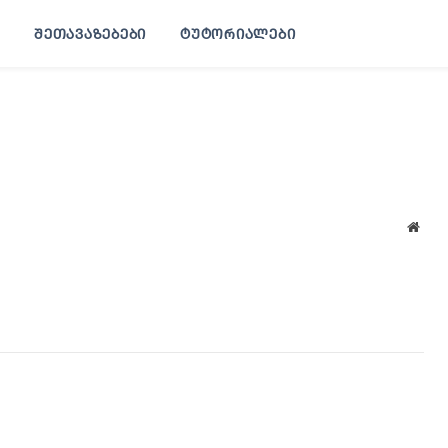
ᲨᲔᲗᲐᲕᲐᲖᲔᲑᲔᲑᲘ
ᲢᲣᲢᲝᲠᲘᲐᲚᲔᲑᲘ
Webs