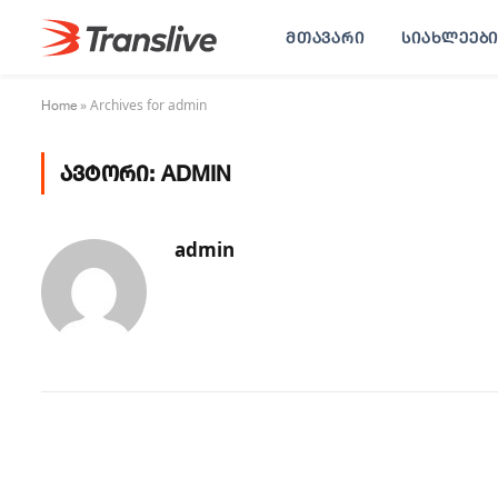
ᲛᲗᲐᲕᲐᲠᲘ
ᲡᲘᲐᲮᲚᲔᲔᲑᲘ
Home
»
Archives for admin
ᲐᲕᲢᲝᲠᲘ:
ADMIN
admin