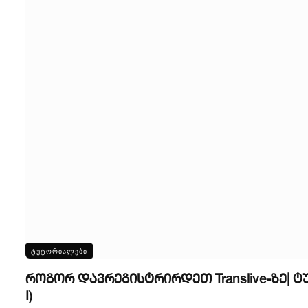
ᲢᲣᲢᲝᲠᲘᲐᲚᲔᲑᲘ
როგორ დავრეგისტრირდეთ Translive-ზე| 
I)